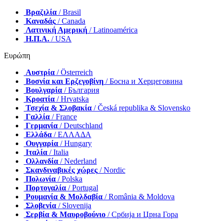
Βραζιλία
/ Brasil
Καναδάς
/ Canada
Λατινική Αμερική
/ Latinoamérica
Η.Π.Α.
/ USA
Ευρώπη
Αυστρία
/ Österreich
Βοσνία και Ερζεγοβίνη
/ Босна и Херцеговина
Βουλγαρία
/ България
Κροατία
/ Hrvatska
Τσεχία & Σλοβακία
/ Česká republika & Slovensko
Γαλλία
/ France
Γερμανία
/ Deutschland
Ελλάδα
/ ΕΛΛΑΔΑ
Ουγγαρία
/ Hungary
Ιταλία
/ Italia
Ολλανδία
/ Nederland
Σκανδιναβικές χώρες
/ Nordic
Πολωνία
/ Polska
Πορτογαλία
/ Portugal
Ρουμανία & Μολδαβία
/ România & Moldova
Σλοβενία
/ Slovenija
Σερβία & Μαυροβούνιο
/ Србија и Црна Гора