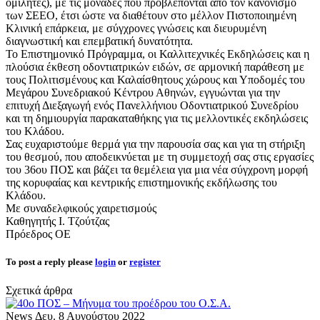
ομιλητές), με τις μονάδες που προβλέπονται από τον κανονισμό
των ΣΕΕΟ, έτσι ώστε να διαθέτουν στο μέλλον Πιστοποιημένη
Κλινική επάρκεια, με σύγχρονες γνώσεις και διευρυμένη
διαγνωστική και επεμβατική δυνατότητα.
Το Επιστημονικό Πρόγραμμα, οι Καλλιτεχνικές Εκδηλώσεις και η
πλούσια έκθεση οδοντιατρικών ειδών, σε αρμονική παράθεση με
τους Πολιτισμένους και Καλαίσθητους χώρους και Υποδομές του
Μεγάρου Συνεδριακού Κέντρου Αθηνών, εγγυώνται για την
επιτυχή Διεξαγωγή ενός Πανελλήνιου Οδοντιατρικού Συνεδρίου
και τη δημιουργία παρακαταθήκης για τις μελλοντικές εκδηλώσεις
του Κλάδου.
Σας ευχαριστούμε θερμά για την παρουσία σας και για τη στήριξη
του θεσμού, που αποδεικνύεται με τη συμμετοχή σας στις εργασίες
του 36ου ΠΟΣ και βάζει τα θεμέλεια για μια νέα σύγχρονη μορφή
της κορυφαίας και κεντρικής επιστημονικής εκδήλωσης του
Κλάδου.
Με συναδελφικούς χαιρετισμούς
Καθηγητής Ι. Τζούτζας
Πρόεδρος ΟΕ
To post a reply please
login
or
register
Σχετικά άρθρα
News
Δευ. 8 Αυγούστου 2022