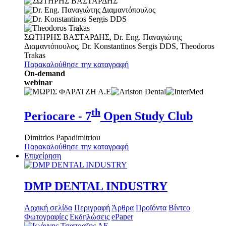
ΣΩΤΗΡΗΣ ΒΑΣΤΑΡΔΗΣ
,
Dr. Eng.
Παναγιώτης
Διαμαντόπουλος
,
Dr.
Konstantinos Sergis
DDS
,
Theodoros
Trakas
Παρακαλούθησε την καταγραφή
On-demand
webinar
th
Periocare - 7
Open Study Club
Dimitrios Papadimitriou
Παρακαλούθησε την καταγραφή
Επιχείρηση
DMP DENTAL INDUSTRY
Αρχική σελίδα
Περιγραφή
Άρθρα
Προϊόντα
Βίντεο
Φωτογραφίες
Εκδηλώσεις
ePaper