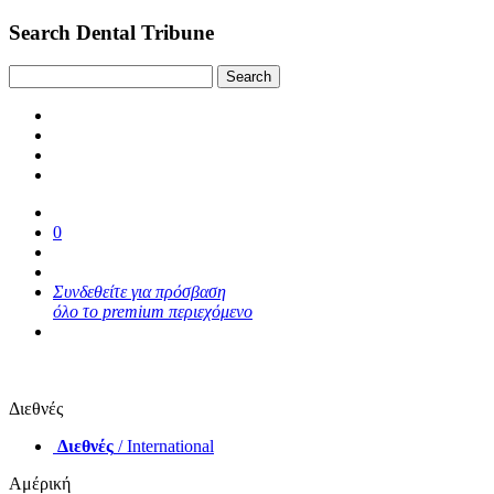
Search Dental Tribune
0
Συνδεθείτε για πρόσβαση
όλο το premium περιεχόμενο
Διεθνές
Διεθνές
/ International
Αμέρική