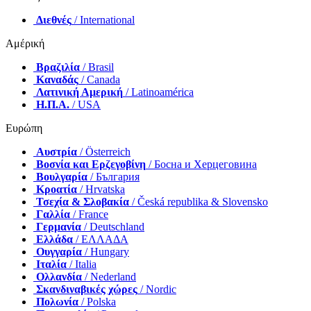
Διεθνές
/ International
Αμέρική
Βραζιλία
/ Brasil
Καναδάς
/ Canada
Λατινική Αμερική
/ Latinoamérica
Η.Π.Α.
/ USA
Ευρώπη
Αυστρία
/ Österreich
Βοσνία και Ερζεγοβίνη
/ Босна и Херцеговина
Βουλγαρία
/ България
Κροατία
/ Hrvatska
Τσεχία & Σλοβακία
/ Česká republika & Slovensko
Γαλλία
/ France
Γερμανία
/ Deutschland
Ελλάδα
/ ΕΛΛΑΔΑ
Ουγγαρία
/ Hungary
Ιταλία
/ Italia
Ολλανδία
/ Nederland
Σκανδιναβικές χώρες
/ Nordic
Πολωνία
/ Polska