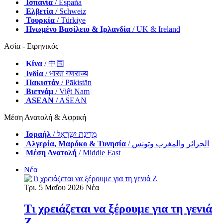
Ισπανία
/ España
Ελβετία
/ Schweiz
Τουρκία
/ Türkiye
Ηνωμένο Βασίλειο & Ιρλανδία
/ UK & Ireland
Ασία - Ειρηνικός
Κίνα
/ 中国
Ινδία
/ भारत गणराज्य
Πακιστάν
/ Pākistān
Βιετνάμ
/ Việt Nam
ASEAN
/ ASEAN
Μέση Ανατολή & Αφρική
Ισραήλ
/ מְדִינַת יִשְׂרָאֵל
Αλγερία, Μαρόκο & Τυνησία
/ الجزائر والمغرب وتونس
Μέση Ανατολή
/ Middle East
Νέα
Τρι. 5 Μαΐου 2026
Νέα
Τι χρειάζεται να ξέρουμε για τη γενιά
Ζ