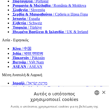
Πορτογαλία
/ Portugal
Ρουμανία & Μολδαβία
/ România & Moldova
Σλοβενία
/ Slovenija
Σερβία & Μαυροβούνιο
/ Србија и Црна Гора
Ισπανία
/ España
Ελβετία
/ Schweiz
Τουρκία
/ Türkiye
Ηνωμένο Βασίλειο & Ιρλανδία
/ UK & Ireland
Ασία - Ειρηνικός
Κίνα
/ 中国
Ινδία
/ भारत गणराज्य
Πακιστάν
/ Pākistān
Βιετνάμ
/ Việt Nam
ASEAN
/ ASEAN
Μέση Ανατολή & Αφρική
Ισραήλ
/ מְדִינַת יִשְׂרָאֵל
Αλγερία, Μαρόκο & Τυνησία
/ الجزائر والمغرب وتونس
×
Μέση Ανατολή
/ Middle East
Αυτός ο ιστότοπος
χρησιμοποιεί cookies
Εκδότης
διαφημισου μαζι μας
ENGLISH
Αυτός ο ιστότοπος χρησιμοποιεί cookies για τη βελτίωση της