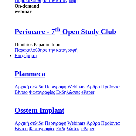
Παρακαλούθησε την καταγραφή
On-demand
webinar
th
Periocare - 7
Open Study Club
Dimitrios Papadimitriou
Παρακαλούθησε την καταγραφή
Επιχείρηση
Planmeca
Αρχική σελίδα
Περιγραφή
Webinars
Άρθρα
Προϊόντα
Βίντεο
Φωτογραφίες
Εκδηλώσεις
ePaper
Osstem Implant
Αρχική σελίδα
Περιγραφή
Webinars
Άρθρα
Προϊόντα
Βίντεο
Φωτογραφίες
Εκδηλώσεις
ePaper