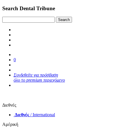
Search Dental Tribune
0
Συνδεθείτε για πρόσβαση
όλο το premium περιεχόμενο
Διεθνές
Διεθνές
/ International
Αμέρική