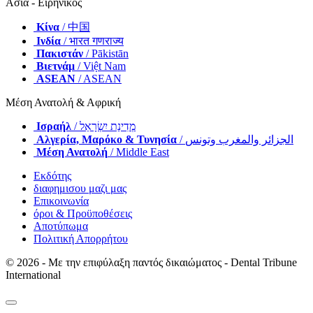
Ασία - Ειρηνικός
Κίνα
/ 中国
Ινδία
/ भारत गणराज्य
Πακιστάν
/ Pākistān
Βιετνάμ
/ Việt Nam
ASEAN
/ ASEAN
Μέση Ανατολή & Αφρική
Ισραήλ
/ מְדִינַת יִשְׂרָאֵל
Αλγερία, Μαρόκο & Τυνησία
/ الجزائر والمغرب وتونس
Μέση Ανατολή
/ Middle East
Εκδότης
διαφημισου μαζι μας
Επικοινωνία
όροι & Προϋποθέσεις
Αποτύπωμα
Πολιτική Απορρήτου
© 2026 - Με την επιφύλαξη παντός δικαιώματος - Dental Tribune
International