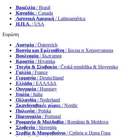
Βραζιλία
/ Brasil
Καναδάς
/ Canada
Λατινική Αμερική
/ Latinoamérica
Η.Π.Α.
/ USA
Ευρώπη
Αυστρία
/ Österreich
Βοσνία και Ερζεγοβίνη
/ Босна и Херцеговина
Βουλγαρία
/ България
Κροατία
/ Hrvatska
Τσεχία & Σλοβακία
/ Česká republika & Slovensko
Γαλλία
/ France
Γερμανία
/ Deutschland
Ελλάδα
/ ΕΛΛΑΔΑ
Ουγγαρία
/ Hungary
Ιταλία
/ Italia
Ολλανδία
/ Nederland
Σκανδιναβικές χώρες
/ Nordic
Πολωνία
/ Polska
Πορτογαλία
/ Portugal
Ρουμανία & Μολδαβία
/ România & Moldova
Σλοβενία
/ Slovenija
Σερβία & Μαυροβούνιο
/ Србија и Црна Гора