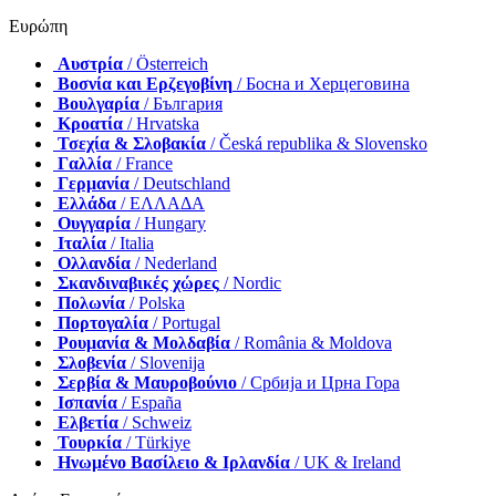
Ευρώπη
Αυστρία
/ Österreich
Βοσνία και Ερζεγοβίνη
/ Босна и Херцеговина
Βουλγαρία
/ България
Κροατία
/ Hrvatska
Τσεχία & Σλοβακία
/ Česká republika & Slovensko
Γαλλία
/ France
Γερμανία
/ Deutschland
Ελλάδα
/ ΕΛΛΑΔΑ
Ουγγαρία
/ Hungary
Ιταλία
/ Italia
Ολλανδία
/ Nederland
Σκανδιναβικές χώρες
/ Nordic
Πολωνία
/ Polska
Πορτογαλία
/ Portugal
Ρουμανία & Μολδαβία
/ România & Moldova
Σλοβενία
/ Slovenija
Σερβία & Μαυροβούνιο
/ Србија и Црна Гора
Ισπανία
/ España
Ελβετία
/ Schweiz
Τουρκία
/ Türkiye
Ηνωμένο Βασίλειο & Ιρλανδία
/ UK & Ireland