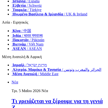
Ισπανία
/ España
Ελβετία
/ Schweiz
Τουρκία
/ Türkiye
Ηνωμένο Βασίλειο & Ιρλανδία
/ UK & Ireland
Ασία - Ειρηνικός
Κίνα
/ 中国
Ινδία
/ भारत गणराज्य
Πακιστάν
/ Pākistān
Βιετνάμ
/ Việt Nam
ASEAN
/ ASEAN
Μέση Ανατολή & Αφρική
Ισραήλ
/ מְדִינַת יִשְׂרָאֵל
Αλγερία, Μαρόκο & Τυνησία
/ الجزائر والمغرب وتونس
Μέση Ανατολή
/ Middle East
Νέα
Τρι. 5 Μαΐου 2026
Νέα
Τι χρειάζεται να ξέρουμε για τη γενιά
Ζ