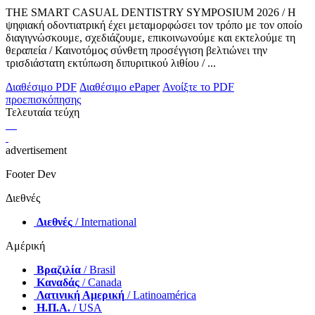
THE SMART CASUAL DENTISTRY SYMPOSIUM 2026 / Η
ψηφιακή οδοντιατρική έχει μεταμορφώσει τον τρόπο με τον οποίο
διαγιγνώσκουμε, σχεδιάζουμε, επικοινωνούμε και εκτελούμε τη
θεραπεία / Καινοτόμος σύνθετη προσέγγιση βελτιώνει την
τρισδιάστατη εκτύπωση διπυριτικού λιθίου / ...
Διαθέσιμο PDF
Διαθέσιμο ePaper
Ανοίξτε το PDF
προεπισκόπησης
Τελευταία τεύχη
advertisement
Footer Dev
Διεθνές
Διεθνές
/ International
Αμέρική
Βραζιλία
/ Brasil
Καναδάς
/ Canada
Λατινική Αμερική
/ Latinoamérica
Η.Π.Α.
/ USA