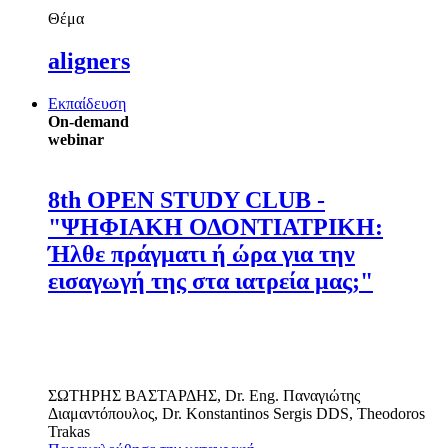
Θέμα
aligners
Εκπαίδευση
On-demand
webinar
8th OPEN STUDY CLUB -
"ΨΗΦΙΑΚΗ ΟΔΟΝΤΙΑΤΡΙΚΗ:
Ήλθε πράγματι ή ώρα για την
εισαγωγή της στα ιατρεία μας;"
ΣΩΤΗΡΗΣ ΒΑΣΤΑΡΔΗΣ
,
Dr. Eng.
Παναγιώτης
Διαμαντόπουλος
,
Dr.
Konstantinos Sergis
DDS
,
Theodoros
Trakas