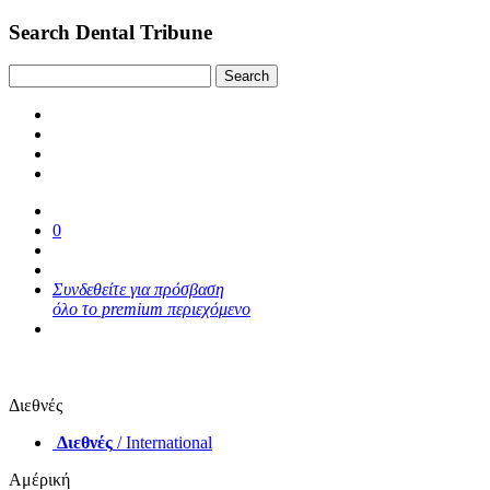
Search Dental Tribune
0
Συνδεθείτε για πρόσβαση
όλο το premium περιεχόμενο
Διεθνές
Διεθνές
/ International
Αμέρική