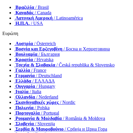
Βραζιλία
/ Brasil
Καναδάς
/ Canada
Λατινική Αμερική
/ Latinoamérica
Η.Π.Α.
/ USA
Ευρώπη
Αυστρία
/ Österreich
Βοσνία και Ερζεγοβίνη
/ Босна и Херцеговина
Βουλγαρία
/ България
Κροατία
/ Hrvatska
Τσεχία & Σλοβακία
/ Česká republika & Slovensko
Γαλλία
/ France
Γερμανία
/ Deutschland
Ελλάδα
/ ΕΛΛΑΔΑ
Ουγγαρία
/ Hungary
Ιταλία
/ Italia
Ολλανδία
/ Nederland
Σκανδιναβικές χώρες
/ Nordic
Πολωνία
/ Polska
Πορτογαλία
/ Portugal
Ρουμανία & Μολδαβία
/ România & Moldova
Σλοβενία
/ Slovenija
Σερβία & Μαυροβούνιο
/ Србија и Црна Гора