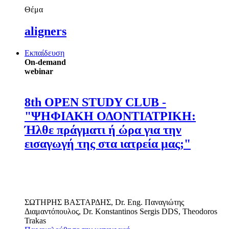
Θέμα
aligners
Εκπαίδευση
On-demand
webinar
8th OPEN STUDY CLUB -
"ΨΗΦΙΑΚΗ ΟΔΟΝΤΙΑΤΡΙΚΗ:
Ήλθε πράγματι ή ώρα για την
εισαγωγή της στα ιατρεία μας;"
ΣΩΤΗΡΗΣ ΒΑΣΤΑΡΔΗΣ
,
Dr. Eng.
Παναγιώτης
Διαμαντόπουλος
,
Dr.
Konstantinos Sergis
DDS
,
Theodoros
Trakas