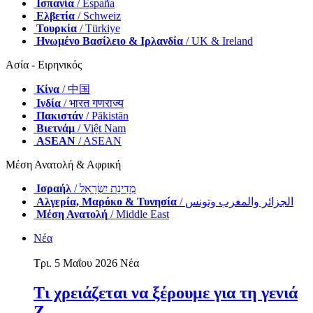
Ισπανία
/ España
Ελβετία
/ Schweiz
Τουρκία
/ Türkiye
Ηνωμένο Βασίλειο & Ιρλανδία
/ UK & Ireland
Ασία - Ειρηνικός
Κίνα
/ 中国
Ινδία
/ भारत गणराज्य
Πακιστάν
/ Pākistān
Βιετνάμ
/ Việt Nam
ASEAN
/ ASEAN
Μέση Ανατολή & Αφρική
Ισραήλ
/ מְדִינַת יִשְׂרָאֵל
Αλγερία, Μαρόκο & Τυνησία
/ الجزائر والمغرب وتونس
Μέση Ανατολή
/ Middle East
Νέα
Τρι. 5 Μαΐου 2026
Νέα
Τι χρειάζεται να ξέρουμε για τη γενιά
Ζ