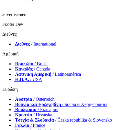
advertisement
Footer Dev
Διεθνές
Διεθνές
/ International
Αμέρική
Βραζιλία
/ Brasil
Καναδάς
/ Canada
Λατινική Αμερική
/ Latinoamérica
Η.Π.Α.
/ USA
Ευρώπη
Αυστρία
/ Österreich
Βοσνία και Ερζεγοβίνη
/ Босна и Херцеговина
Βουλγαρία
/ България
Κροατία
/ Hrvatska
Τσεχία & Σλοβακία
/ Česká republika & Slovensko
Γαλλία
/ France