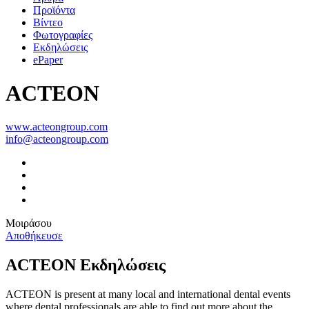
Προϊόντα
Βίντεο
Φωτογραφίες
Εκδηλώσεις
ePaper
ACTEON
www.acteongroup.com
info@acteongroup.com
Μοιράσου
Αποθήκευσε
ACTEON Εκδηλώσεις
ACTEON is present at many local and international dental events
where dental professionals are able to find out more about the