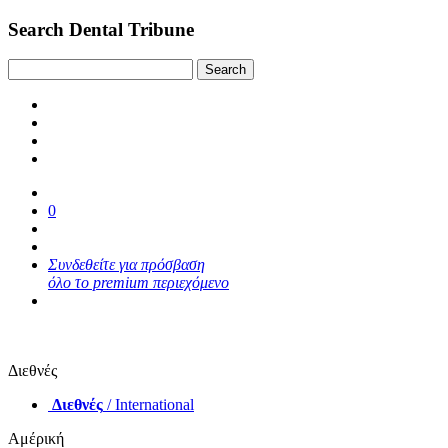
Search Dental Tribune
0
Συνδεθείτε για πρόσβαση
όλο το premium περιεχόμενο
Διεθνές
Διεθνές
/ International
Αμέρική