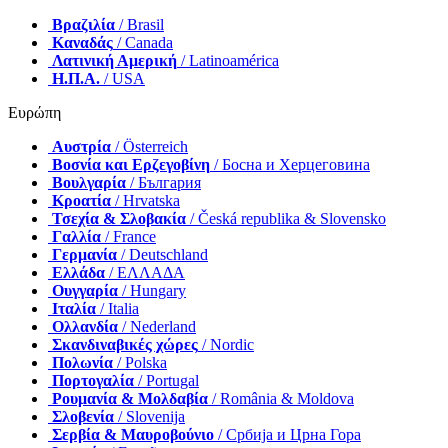
Βραζιλία
/ Brasil
Καναδάς
/ Canada
Λατινική Αμερική
/ Latinoamérica
Η.Π.Α.
/ USA
Ευρώπη
Αυστρία
/ Österreich
Βοσνία και Ερζεγοβίνη
/ Босна и Херцеговина
Βουλγαρία
/ България
Κροατία
/ Hrvatska
Τσεχία & Σλοβακία
/ Česká republika & Slovensko
Γαλλία
/ France
Γερμανία
/ Deutschland
Ελλάδα
/ ΕΛΛΑΔΑ
Ουγγαρία
/ Hungary
Ιταλία
/ Italia
Ολλανδία
/ Nederland
Σκανδιναβικές χώρες
/ Nordic
Πολωνία
/ Polska
Πορτογαλία
/ Portugal
Ρουμανία & Μολδαβία
/ România & Moldova
Σλοβενία
/ Slovenija
Σερβία & Μαυροβούνιο
/ Србија и Црна Гора