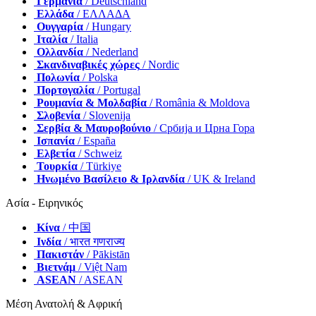
Γερμανία
/ Deutschland
Ελλάδα
/ ΕΛΛΑΔΑ
Ουγγαρία
/ Hungary
Ιταλία
/ Italia
Ολλανδία
/ Nederland
Σκανδιναβικές χώρες
/ Nordic
Πολωνία
/ Polska
Πορτογαλία
/ Portugal
Ρουμανία & Μολδαβία
/ România & Moldova
Σλοβενία
/ Slovenija
Σερβία & Μαυροβούνιο
/ Србија и Црна Гора
Ισπανία
/ España
Ελβετία
/ Schweiz
Τουρκία
/ Türkiye
Ηνωμένο Βασίλειο & Ιρλανδία
/ UK & Ireland
Ασία - Ειρηνικός
Κίνα
/ 中国
Ινδία
/ भारत गणराज्य
Πακιστάν
/ Pākistān
Βιετνάμ
/ Việt Nam
ASEAN
/ ASEAN
Μέση Ανατολή & Αφρική