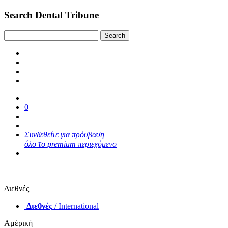
Search Dental Tribune
0
Συνδεθείτε για πρόσβαση
όλο το premium περιεχόμενο
Διεθνές
Διεθνές
/ International
Αμέρική