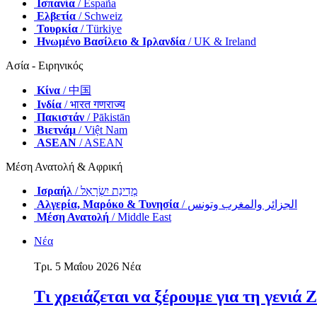
Ισπανία
/ España
Ελβετία
/ Schweiz
Τουρκία
/ Türkiye
Ηνωμένο Βασίλειο & Ιρλανδία
/ UK & Ireland
Ασία - Ειρηνικός
Κίνα
/ 中国
Ινδία
/ भारत गणराज्य
Πακιστάν
/ Pākistān
Βιετνάμ
/ Việt Nam
ASEAN
/ ASEAN
Μέση Ανατολή & Αφρική
Ισραήλ
/ מְדִינַת יִשְׂרָאֵל
Αλγερία, Μαρόκο & Τυνησία
/ الجزائر والمغرب وتونس
Μέση Ανατολή
/ Middle East
Νέα
Τρι. 5 Μαΐου 2026
Νέα
Τι χρειάζεται να ξέρουμε για τη γενιά Ζ