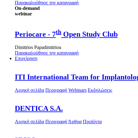
Παρακαλούθησε την καταγραφή
On-demand
webinar
th
Periocare - 7
Open Study Club
Dimitrios Papadimitriou
Παρακαλούθησε την καταγραφή
Επιχείρηση
ITI International Team for Implantolo
Αρχική σελίδα
Περιγραφή
Webinars
Εκδηλώσεις
DENTICA S.A.
Αρχική σελίδα
Περιγραφή
Άρθρα
Προϊόντα