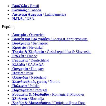
Βραζιλία
/ Brasil
Καναδάς
/ Canada
Λατινική Αμερική
/ Latinoamérica
Η.Π.Α.
/ USA
Ευρώπη
Αυστρία
/ Österreich
Βοσνία και Ερζεγοβίνη
/ Босна и Херцеговина
Βουλγαρία
/ България
Κροατία
/ Hrvatska
Τσεχία & Σλοβακία
/ Česká republika & Slovensko
Γαλλία
/ France
Γερμανία
/ Deutschland
Ελλάδα
/ ΕΛΛΑΔΑ
Ουγγαρία
/ Hungary
Ιταλία
/ Italia
Ολλανδία
/ Nederland
Σκανδιναβικές χώρες
/ Nordic
Πολωνία
/ Polska
Πορτογαλία
/ Portugal
Ρουμανία & Μολδαβία
/ România & Moldova
Σλοβενία
/ Slovenija
Σερβία & Μαυροβούνιο
/ Србија и Црна Гора