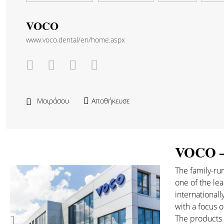
VOCO
www.voco.dental/en/home.aspx
Μοιράσου
Αποθήκευσε
VOCO – 
The family-r
one of the lea
international
with a focus o
The products 