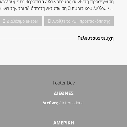
εκτελούμε τη θεραπεία / Καινοτόμος σύνθετη προσέγγιση
ιώνει την τρισδιάστατη εκτύπωση διπυριτικού λιθίου / ...
Διαθέσιμο ePaper
Ανοίξτε το PDF προεπισκόπησης
Τελευταία τεύχη
Footer Dev
ΔΙΕΘΝΈΣ
Διεθνές
/ International
ΑΜΈΡΙΚΉ