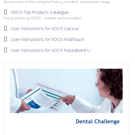
An overview of the company history, mindset, and product range.
VOCO Top Products Catalogue
Top products by VOCO – reliable and innovative.
User Instructions for VOCO Calcicur
User Instructions for VOCO FinalTouch
User Instructions for VOCO Futurabond U