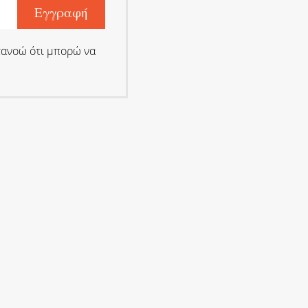
τανοώ ότι μπορώ να