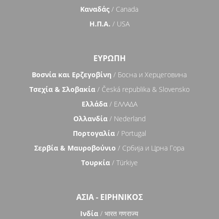
Καναδάς
/ Canada
Η.Π.Α.
/ USA
ΕΥΡΏΠΗ
Βοσνία και Ερζεγοβίνη
/ Босна и Херцеговина
Τσεχία & Σλοβακία
/ Česká republika & Slovensko
Ελλάδα
/ ΕΛΛΑΔΑ
Ολλανδία
/ Nederland
Πορτογαλία
/ Portugal
Σερβία & Μαυροβούνιο
/ Србија и Црна Гора
Τουρκία
/ Türkiye
ΑΣΊΑ - ΕΙΡΗΝΙΚΌΣ
Ινδία
/ भारत गणराज्य