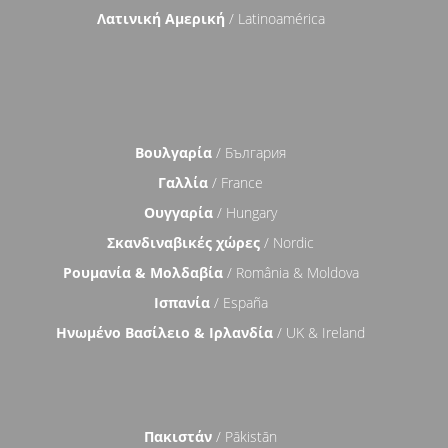
Λατινική Αμερική
/ Latinoamérica
Βουλγαρία
/ България
Γαλλία
/ France
Ουγγαρία
/ Hungary
Σκανδιναβικές χώρες
/ Nordic
Ρουμανία & Μολδαβία
/ România & Moldova
Ισπανία
/ España
Ηνωμένο Βασίλειο & Ιρλανδία
/ UK & Ireland
Πακιστάν
/ Pākistān