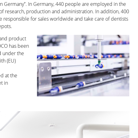
n Germany”. In Germany, 440 people are employed in the
f research, production and administration. In addition, 400
 responsible for sales worldwide and take care of dentists
epots.
s and product
VOCO has been
ed under the
th (EU)
d at the
t in