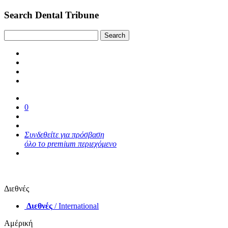
Search Dental Tribune
0
Συνδεθείτε για πρόσβαση
όλο το premium περιεχόμενο
Διεθνές
Διεθνές
/ International
Αμέρική