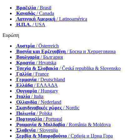
Βραζιλία
/ Brasil
Καναδάς
/ Canada
Λατινική Αμερική
/ Latinoamérica
Η.Π.Α.
/ USA
Ευρώπη
Αυστρία
/ Österreich
Βοσνία και Ερζεγοβίνη
/ Босна и Херцеговина
Βουλγαρία
/ България
Κροατία
/ Hrvatska
Τσεχία & Σλοβακία
/ Česká republika & Slovensko
Γαλλία
/ France
Γερμανία
/ Deutschland
Ελλάδα
/ ΕΛΛΑΔΑ
Ουγγαρία
/ Hungary
Ιταλία
/ Italia
Ολλανδία
/ Nederland
Σκανδιναβικές χώρες
/ Nordic
Πολωνία
/ Polska
Πορτογαλία
/ Portugal
Ρουμανία & Μολδαβία
/ România & Moldova
Σλοβενία
/ Slovenija
Σερβία & Μαυροβούνιο
/ Србија и Црна Гора