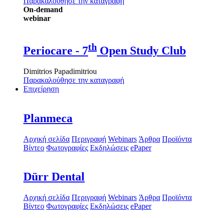
Παρακαλούθησε την καταγραφή
On-demand
webinar
th
Periocare - 7
Open Study Club
Dimitrios Papadimitriou
Παρακαλούθησε την καταγραφή
Επιχείρηση
Planmeca
Αρχική σελίδα
Περιγραφή
Webinars
Άρθρα
Προϊόντα
Βίντεο
Φωτογραφίες
Εκδηλώσεις
ePaper
Dürr Dental
Αρχική σελίδα
Περιγραφή
Webinars
Άρθρα
Προϊόντα
Βίντεο
Φωτογραφίες
Εκδηλώσεις
ePaper