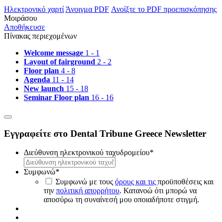
Ηλεκτρονικό χαρτί
Άνοιγμα PDF
Ανοίξτε το PDF προεπισκόπησης
Μοιράσου
Αποθήκευσε
Πίνακας περιεχομένων
Welcome message
1 - 1
Layout of fairground
2 - 2
Floor plan
4 - 8
Agenda
11 - 14
New launch
15 - 18
Seminar Floor plan
16 - 16
Εγγραφείτε στο Dental Tribune Greece Newsletter
Διεύθυνση ηλεκτρονικού ταχυδρομείου
*
Συμφωνώ
*
Συμφωνώ με τους
όρους και τις
προϋποθέσεις και
την
πολιτική απορρήτου
. Κατανοώ ότι μπορώ να
αποσύρω τη συναίνεσή μου οποιαδήποτε στιγμή.