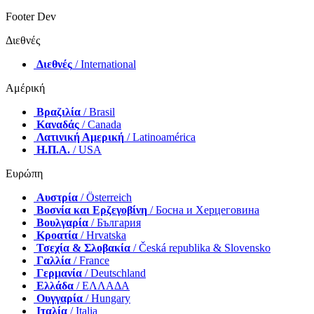
Footer Dev
Διεθνές
Διεθνές
/ International
Αμέρική
Βραζιλία
/ Brasil
Καναδάς
/ Canada
Λατινική Αμερική
/ Latinoamérica
Η.Π.Α.
/ USA
Ευρώπη
Αυστρία
/ Österreich
Βοσνία και Ερζεγοβίνη
/ Босна и Херцеговина
Βουλγαρία
/ България
Κροατία
/ Hrvatska
Τσεχία & Σλοβακία
/ Česká republika & Slovensko
Γαλλία
/ France
Γερμανία
/ Deutschland
Ελλάδα
/ ΕΛΛΑΔΑ
Ουγγαρία
/ Hungary
Ιταλία
/ Italia