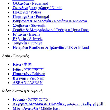
Ολλανδία
/ Nederland
Σκανδιναβικές χώρες
/ Nordic
Πολωνία
/ Polska
Πορτογαλία
/ Portugal
Ρουμανία & Μολδαβία
/ România & Moldova
Σλοβενία
/ Slovenija
Σερβία & Μαυροβούνιο
/ Србија и Црна Гора
Ισπανία
/ España
Ελβετία
/ Schweiz
Τουρκία
/ Türkiye
Ηνωμένο Βασίλειο & Ιρλανδία
/ UK & Ireland
Ασία - Ειρηνικός
Κίνα
/ 中国
Ινδία
/ भारत गणराज्य
Πακιστάν
/ Pākistān
Βιετνάμ
/ Việt Nam
ASEAN
/ ASEAN
Μέση Ανατολή & Αφρική
Ισραήλ
/ מְדִינַת יִשְׂרָאֵל
Αλγερία, Μαρόκο & Τυνησία
/ الجزائر والمغرب وتونس
Μέση Ανατολή
/ Middle East