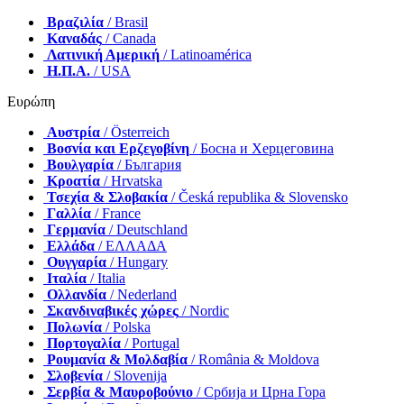
Βραζιλία
/ Brasil
Καναδάς
/ Canada
Λατινική Αμερική
/ Latinoamérica
Η.Π.Α.
/ USA
Ευρώπη
Αυστρία
/ Österreich
Βοσνία και Ερζεγοβίνη
/ Босна и Херцеговина
Βουλγαρία
/ България
Κροατία
/ Hrvatska
Τσεχία & Σλοβακία
/ Česká republika & Slovensko
Γαλλία
/ France
Γερμανία
/ Deutschland
Ελλάδα
/ ΕΛΛΑΔΑ
Ουγγαρία
/ Hungary
Ιταλία
/ Italia
Ολλανδία
/ Nederland
Σκανδιναβικές χώρες
/ Nordic
Πολωνία
/ Polska
Πορτογαλία
/ Portugal
Ρουμανία & Μολδαβία
/ România & Moldova
Σλοβενία
/ Slovenija
Σερβία & Μαυροβούνιο
/ Србија и Црна Гора