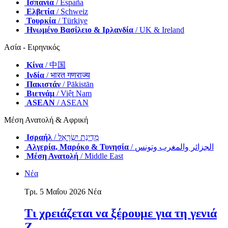
Ισπανία
/ España
Ελβετία
/ Schweiz
Τουρκία
/ Türkiye
Ηνωμένο Βασίλειο & Ιρλανδία
/ UK & Ireland
Ασία - Ειρηνικός
Κίνα
/ 中国
Ινδία
/ भारत गणराज्य
Πακιστάν
/ Pākistān
Βιετνάμ
/ Việt Nam
ASEAN
/ ASEAN
Μέση Ανατολή & Αφρική
Ισραήλ
/ מְדִינַת יִשְׂרָאֵל
Αλγερία, Μαρόκο & Τυνησία
/ الجزائر والمغرب وتونس
Μέση Ανατολή
/ Middle East
Νέα
Τρι. 5 Μαΐου 2026
Νέα
Τι χρειάζεται να ξέρουμε για τη γενιά
Ζ