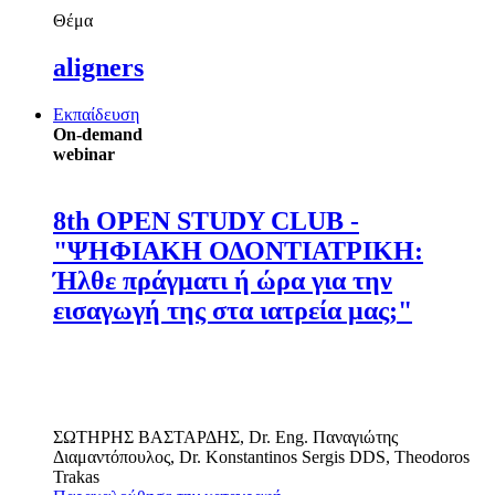
Θέμα
aligners
Εκπαίδευση
On-demand
webinar
8th OPEN STUDY CLUB -
"ΨΗΦΙΑΚΗ ΟΔΟΝΤΙΑΤΡΙΚΗ:
Ήλθε πράγματι ή ώρα για την
εισαγωγή της στα ιατρεία μας;"
ΣΩΤΗΡΗΣ ΒΑΣΤΑΡΔΗΣ
,
Dr. Eng.
Παναγιώτης
Διαμαντόπουλος
,
Dr.
Konstantinos Sergis
DDS
,
Theodoros
Trakas