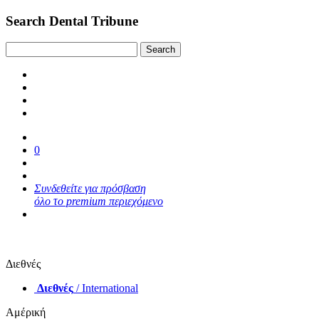
Search Dental Tribune
0
Συνδεθείτε για πρόσβαση
όλο το premium περιεχόμενο
Διεθνές
Διεθνές
/ International
Αμέρική