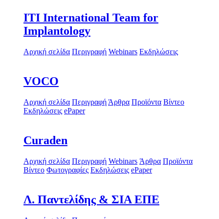
ITI International Team for
Implantology
Αρχική σελίδα
Περιγραφή
Webinars
Εκδηλώσεις
VOCO
Αρχική σελίδα
Περιγραφή
Άρθρα
Προϊόντα
Βίντεο
Εκδηλώσεις
ePaper
Curaden
Αρχική σελίδα
Περιγραφή
Webinars
Άρθρα
Προϊόντα
Βίντεο
Φωτογραφίες
Εκδηλώσεις
ePaper
Λ. Παντελίδης & ΣΙΑ ΕΠΕ